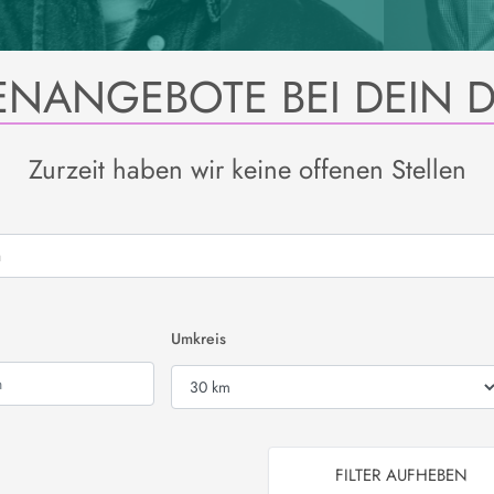
ENANGEBOTE BEI DEIN 
Zurzeit haben wir keine offenen Stellen
Wählen Sie den Umkreis für die Jobsuche
r Postleitzahl ein
Umkreis
FILTER AUFHEBEN